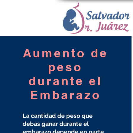
Aumento de
peso
durante el
Embarazo
La cantidad de peso que
debas ganar durante el
embarazo depende en parte