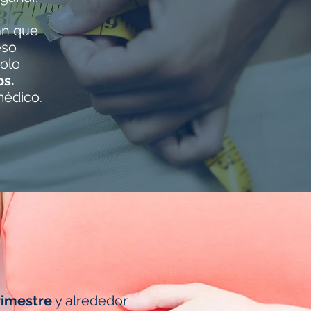
án que
eso
solo
os.
médico.
rimestre
y alrededor