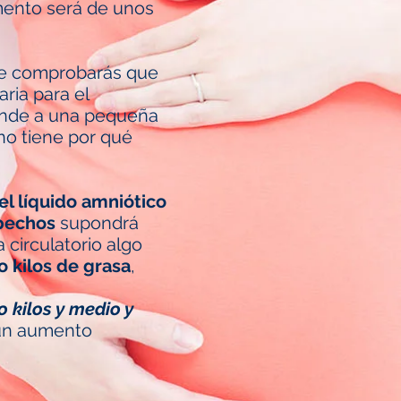
mento será de unos
de comprobarás que
ria para el
ponde a una pequeña
no tiene por qué
el líquido amniótico
 pechos
supondrá
 circulatorio algo
o kilos de grasa
,
o kilos y medio y
 un aumento