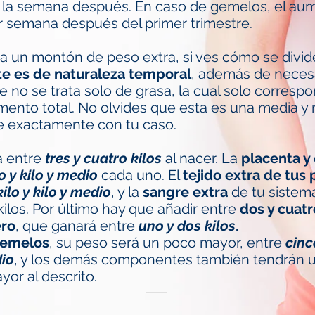
a la semana después. En caso de gemelos, el au
 semana después del primer trimestre.
 un montón de peso extra, si ves cómo se divi
e es de naturaleza temporal
, además de necesa
e no se trata solo de grasa, la cual solo corres
mento total. No olvides que esta es una media y 
 exactamente con tu caso.
á entre
tres y cuatro kilos
al nacer. La
placenta y 
lo y kilo y medio
cada uno. El
tejido extra de tus
kilo y kilo y medio
, y la
sangre extra
de tu sistema
ilos. Por último hay que añadir entre
dos y cuatr
ero
, que ganará entre
uno y dos kilos
.
emelos
, su peso será un poco mayor, entre
cinc
dio
, y los demás componentes también tendrán
or al descrito.