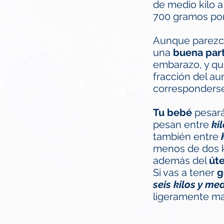
de medio kilo 
700 gramos por
Aunque parezca
una
buena part
embarazo, y qu
fracción del au
corresponderse
Tu bebé
pesar
pesan entre
ki
también entre
menos de dos k
además del
út
Si vas a tener
g
seis kilos y me
ligeramente may