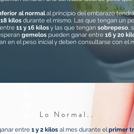
nferior al normal
al principio del embarazo tendr
 18 kilos
durante el mismo. Las que tengan un p
 entre
11 y 16 kilos
y las que tengan
sobrepeso
, 
 esperan
gemelos
pueden ganar entre
16 y 20 kil
n en el peso inicial y deben consultarse con el 
Lo Normal..
ganar entre
1 y 2 kilos
al mes durante el
primer t