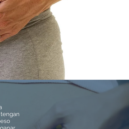
a
e tengan
peso
ganar.