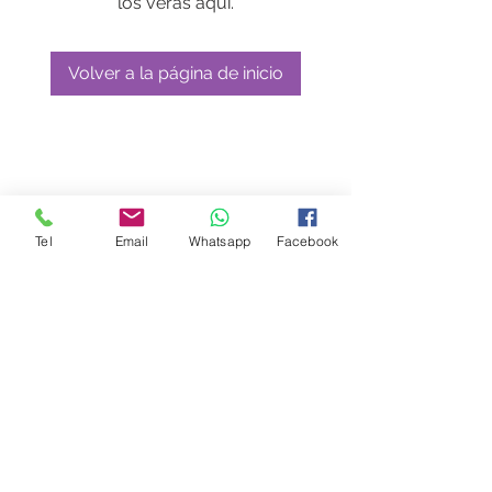
los verás aquí.
Volver a la página de inicio
Tel
Email
Whatsapp
Facebook
© 2017 Salvador Juarez
Tel: 01 (386) 753 5059
Urgencias y citas:
333 361 2569
dr.salvador.juarez@hotmail.com
.
Etzatlán, Zapopan.